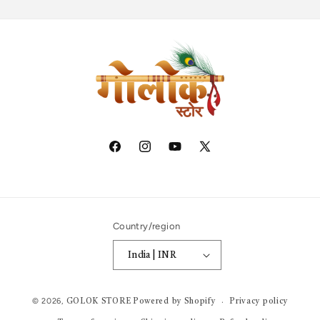
Facebook
Instagram
YouTube
X
(Twitter)
Country/region
India | INR ₹
Payment
© 2026,
Privacy policy
GOLOK STORE
Powered by Shopify
methods