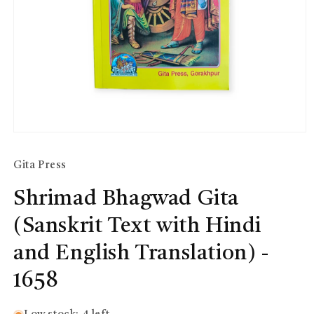
Open
media
1
Gita Press
in
modal
Shrimad Bhagwad Gita
(Sanskrit Text with Hindi
and English Translation) -
1658