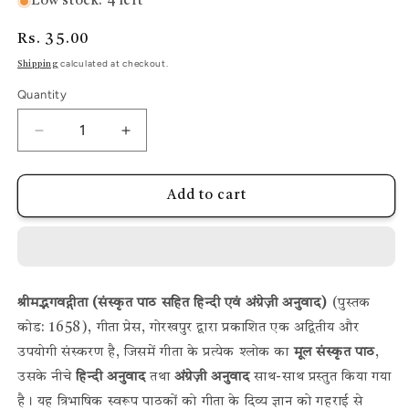
Low stock: 4 left
Regular
Rs. 35.00
price
calculated at checkout.
Shipping
Quantity
Decrease
Increase
quantity
quantity
for
for
Add to cart
Shrimad
Shrimad
Bhagwad
Bhagwad
Gita
Gita
(Sanskrit
(Sanskrit
Text
Text
श्रीमद्भगवद्गीता (संस्कृत पाठ सहित हिन्दी एवं अंग्रेज़ी अनुवाद)
(पुस्तक
with
with
कोड: 1658), गीता प्रेस, गोरखपुर द्वारा प्रकाशित एक अद्वितीय और
Hindi
Hindi
उपयोगी संस्करण है, जिसमें गीता के प्रत्येक श्लोक का
मूल संस्कृत पाठ
,
and
and
उसके नीचे
हिन्दी अनुवाद
तथा
अंग्रेज़ी अनुवाद
साथ-साथ प्रस्तुत किया गया
English
English
Translation)
Translation)
है। यह त्रिभाषिक स्वरूप पाठकों को गीता के दिव्य ज्ञान को गहराई से