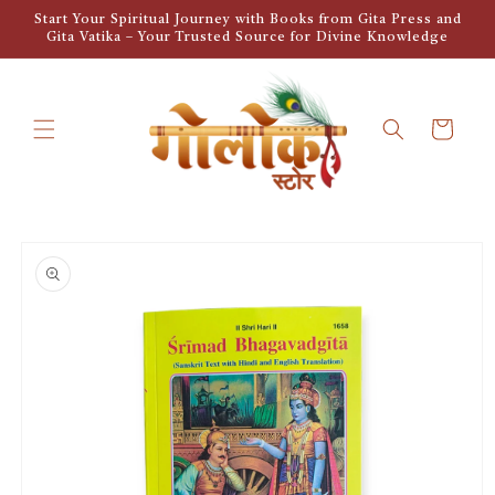
Skip to
Start Your Spiritual Journey with Books from Gita Press and
content
Gita Vatika – Your Trusted Source for Divine Knowledge
Cart
Skip to
product
information