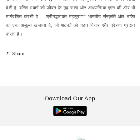
Sahit-
Sahit-
देती
है
बल्कि
भक्तों
को
जीवन
के
गूढ़
सत्य
और
आध्यात्मिक
ज्ञान
की
ओर
भी
,
1952
1952
मार्गदर्शित
करती
है।
श्रीमद्भागवत
महापुराण
भारतीय
संस्कृति
और
भक्ति
"
"
का
एक
अमूल्य
खजाना
है
जो
पाठकों
को
गहन
विचार
और
प्रेरणा
प्रदान
,
करता
है।
Share
Download Our App