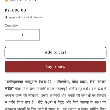
Low stock: 2 left
Regular
Rs. 600.00
price
calculated at checkout.
Shipping
Quantity
Decrease
Increase
quantity
quantity
for
for
Add to cart
Shrimad
Shrimad
Bhagwat
Bhagwat
Buy it now
Mahapuran
Mahapuran
(Khand-
(Khand-
2)-
2)-
श्रीमद्भागवत
महापुराण
खंड
लैंडस्केप
मोटा
टाइप
हिंदी
व्याख्या
"
(
-2) -
,
,
LANDSCAPE,
LANDSCAPE,
सहित
गीता
प्रेस
द्वारा
प्रकाशित
एक
महत्वपूर्ण
धार्मिक
ग्रंथ
है।
इस
खंड
में
"
MOTA
MOTA
भगवान
कृष्ण
की
लीलाओं
उनके
अवतारों
और
भक्तों
की
कथाओं
का
विस्तार
,
TYPE,
TYPE,
Hindi
Hindi
से
वर्णन
किया
गया
है।
मोटे
अक्षरों
में
प्रिंट
और
हिंदी
व्याख्या
के
साथ
यह
Vyakhya
Vyakhya
संस्करण
पाठकों
के
लिए
पढ़ने
में
सहज
है।
यह
पुस्तक
न
केवल
धार्मिक
शिक्षा