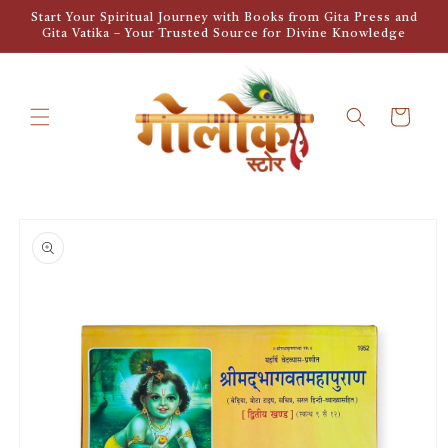
Skip to
Start Your Spiritual Journey with Books from Gita Press and
content
Gita Vatika – Your Trusted Source for Divine Knowledge
Cart
Skip to
product
information