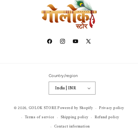
Facebook
Instagram
YouTube
X
(Twitter)
Country/region
India | INR ₹
Payment
© 2026,
Privacy policy
GOLOK STORE
Powered by Shopify
methods
Terms of service
Shipping policy
Refund policy
Contact information