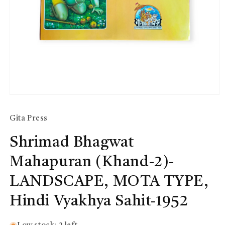
Open
media
1
Gita Press
in
modal
Shrimad Bhagwat
Mahapuran (Khand-2)-
LANDSCAPE, MOTA TYPE,
Hindi Vyakhya Sahit-1952